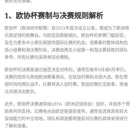
做好充分准备。
1、欧协杯赛制与决赛规则解析
欧协杯（欧洲协作联赛）自2021年首次设立以来，便成为了欧洲俱
乐部足球的新舞台。与欧冠及欧联相比，欧协杯的参赛门槛较低，
旨在为更多中小俱乐部提供国际比赛的机会。该赛事的整体结构包
括小组赛和淘汰赛阶段，决赛由两支小组第一和淘汰赛获胜的球队
争夺，所有比赛均采用单回合赛制。
欧协杯的决赛是通过抽签决定对阵的，通常在每年5月或6月举行。
决赛的规则与其他欧洲赛事类似，包括加时赛和点球大战。若在常
规时间内两队战平，比赛将进入加时赛，若加时赛仍无胜者，将通
过点球决出胜负。
此外，欧协杯决赛通常由UEFA（欧洲足球协会）组织，并由多个赞
助商共同支持。比赛地点由欧足联提前宣布，通常会选择具有较大
容纳能力的中立场地。球队和球迷都将提前对比赛的具体安排进行
了解和准备。